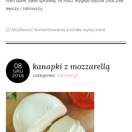
nam dane, jakie sprawią, że nasz wygląd będzie znacznie
lepszy i zdrowszy.
Możliwość komentowania
została wyłączona
kanapki z mozzarellą
08
GRU
2016
categories:
zdrowie.pl