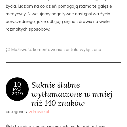
życia, ludziom na co dzień pomagają rozmaite gałęzie
medycyny. Niwelujemy negatywne następstwa życia
powszedniego, jakie odbijają się na zdrowiu na wiele
rozmaitych sposobów.
Możliwość komentowania
została wyłączona
Suknie ślubne
10
PAŹ
wytłumaczone w mniej
2019
niż 140 znaków
categories:
zdrowie.pl
Ślub,to jedno z najważniejszych wydarzeń w życiu