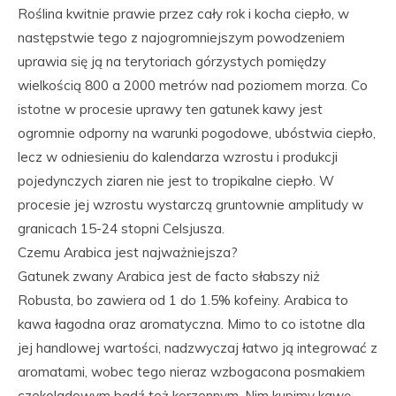
Roślina kwitnie prawie przez cały rok i kocha ciepło, w
następstwie tego z najogromniejszym powodzeniem
uprawia się ją na terytoriach górzystych pomiędzy
wielkością 800 a 2000 metrów nad poziomem morza. Co
istotne w procesie uprawy ten gatunek kawy jest
ogromnie odporny na warunki pogodowe, ubóstwia ciepło,
lecz w odniesieniu do kalendarza wzrostu i produkcji
pojedynczych ziaren nie jest to tropikalne ciepło. W
procesie jej wzrostu wystarczą gruntownie amplitudy w
granicach 15-24 stopni Celsjusza.
Czemu Arabica jest najważniejsza?
Gatunek zwany Arabica jest de facto słabszy niż
Robusta, bo zawiera od 1 do 1.5% kofeiny. Arabica to
kawa łagodna oraz aromatyczna. Mimo to co istotne dla
jej handlowej wartości, nadzwyczaj łatwo ją integrować z
aromatami, wobec tego nieraz wzbogacona posmakiem
czekoladowym bądź też korzennym. Nim kupimy kawę