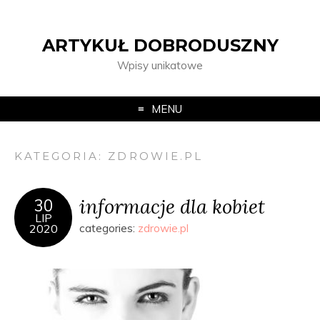
ARTYKUŁ DOBRODUSZNY
Wpisy unikatowe
MENU
KATEGORIA:
ZDROWIE.PL
informacje dla kobiet
30
LIP
2020
categories:
zdrowie.pl