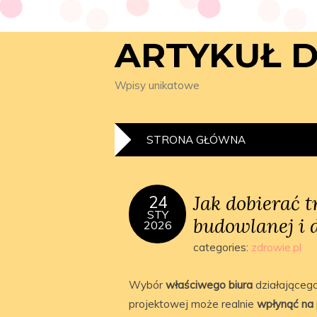
ARTYKUŁ 
Wpisy unikatowe
STRONA GŁÓWNA
Jak dobierać 
24
STY
budowlanej i 
2026
categories:
zdrowie.pl
Wybór
właściwego biura
działająceg
projektowej może realnie
wpłynąć na 