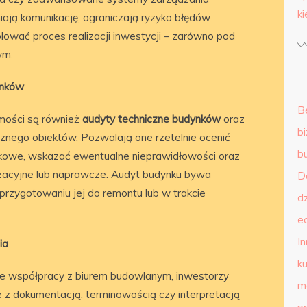
k
iają komunikację, ograniczają ryzyko błędów
olować proces realizacji inwestycji – zarówno pod
ym.
ynków
B
mości są również
audyty techniczne budynków
oraz
b
znego obiektów. Pozwalają one rzetelnie ocenić
b
żytkowe, wskazać ewentualne nieprawidłowości oraz
zacyjne lub naprawcze. Audyt budynku bywa
D
przygotowaniu jej do remontu lub w trakcie
d
e
I
ia
ku
 ze współpracy z biurem budowlanym, inwestorzy
m
 z dokumentacją, terminowością czy interpretacją