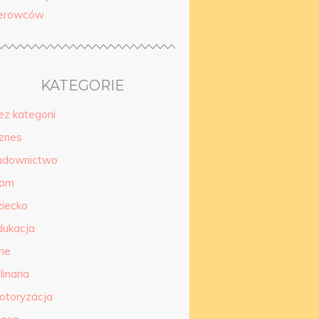
ierowców
KATEGORIE
ez kategorii
iznes
udownictwo
om
ziecko
dukacja
nne
linaria
otoryzacja