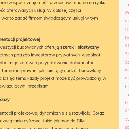
nie zespołu, znajomość przepisów, renoma na rynku,
J
ość oferowanych usług. W dalszej części
P
e warto zadać firmom świadczącym usługi w tym
do
D
h
mentacji projektowej
d
inwestycji budowlanych oferują
szeroki i elastyczny
s
etnych potrzeb inwestorów prywatnych, wspólnot
S
n obejmuje zarówno przygotowanie dokumentacji
n
i formalno-prawne, jak i bieżący nadzór budowlany
m
bót. Dzięki temu każdy projekt może być prowadzony w
p
owiązującymi przepisami.
J
ranży
h
a
tacji projektowej dynamicznie się rozwijają. Coraz
W
ozwiązania cyfrowe, takie jak modele BIM,
s
zna czy zaawansowane systemy zarządzania