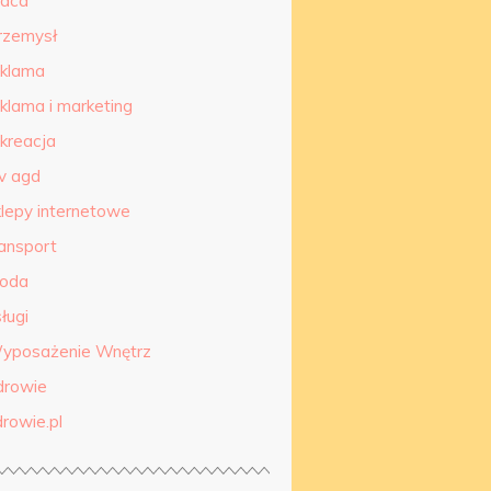
raca
rzemysł
eklama
eklama i marketing
ekreacja
tv agd
klepy internetowe
ransport
roda
ługi
yposażenie Wnętrz
drowie
drowie.pl