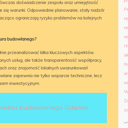
p
ówczas doświadczenie zespołu oraz umiejętność
P
 się warunki. Odpowiednie planowanie, stały nadzór
acząco ograniczają ryzyko problemów na kolejnych
r
r
r
iura budowlanego?
r
nie przeanalizować kilka kluczowych aspektów.
s
anych usług, ale także transparentność współpracy,
t
jach oraz znajomość lokalnych uwarunkowań
u
lane zapewnia nie tylko wsparcie techniczne, lecz
us
esem inwestycyjnym.
W
Z
obiektu budowlanego Gdańsk
z