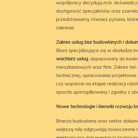
współpracy decydują m.in. doświadcze
dostępność specjalistów oraz szerok
przedstawiamy również pytania, któr
zakresie.
Zakres usług biur budowlanych i doku
Biura specjalizujące się w obsłudze 
wachlarz usług
, dopasowany do konkr
mieszkaniowych oraz firm. Zakres te
technicznej, opracowania projektowe 
czy wsparcie na etapie realizacji ro
sposób uporządkowany i zgodny z ob
Nowe technologie i kierunki rozwoju b
Branża budowlana oraz sektor dokumen
większą rolę odgrywają nowoczesne r
elektroniczna dokumentacja technic