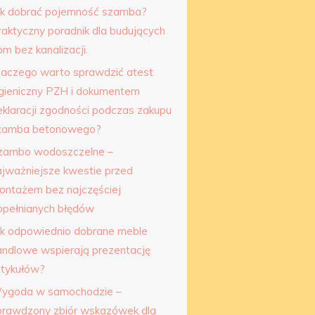
ak dobrać pojemność szamba?
raktyczny poradnik dla budujących
m bez kanalizacji.
laczego warto sprawdzić atest
igieniczny PZH i dokumentem
eklaracji zgodności podczas zakupu
zamba betonowego?
zambo wodoszczelne –
ajważniejsze kwestie przed
ontażem bez najczęściej
opełnianych błędów
ak odpowiednio dobrane meble
andlowe wspierają prezentację
rtykułów?
ygoda w samochodzie –
prawdzony zbiór wskazówek dla