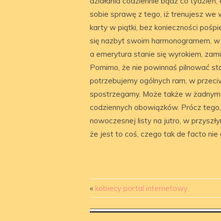
działania codziennie bądź co tydzień,
sobie sprawę z tego, iż trenujesz we 
karty w piątki, bez konieczności pośpi
się nazbyt swoim harmonogramem, w 
a emerytura stanie się wyrokiem, zam
Pomimo, że nie powinnaś pilnować st
potrzebujemy ogólnych ram, w przeciw
spostrzegamy. Może także w żadnym
codziennych obowiązków. Prócz tego, 
nowoczesnej listy na jutro, w przyszły
że jest to coś, czego tak de facto nie 
«
kobiecy portal internetowy