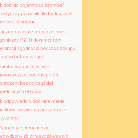
ak dobrać pojemność szamba?
raktyczny poradnik dla budujących
m bez kanalizacji.
laczego warto sprawdzić atest
igieniczny PZH i dokumentem
eklaracji zgodności podczas zakupu
zamba betonowego?
zambo wodoszczelne –
ajważniejsze kwestie przed
ontażem bez najczęściej
opełnianych błędów
ak odpowiednio dobrane meble
andlowe wspierają prezentację
rtykułów?
ygoda w samochodzie –
prawdzony zbiór wskazówek dla