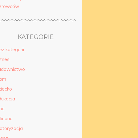
ierowców
KATEGORIE
ez kategorii
iznes
udownictwo
om
ziecko
dukacja
nne
linaria
otoryzacja