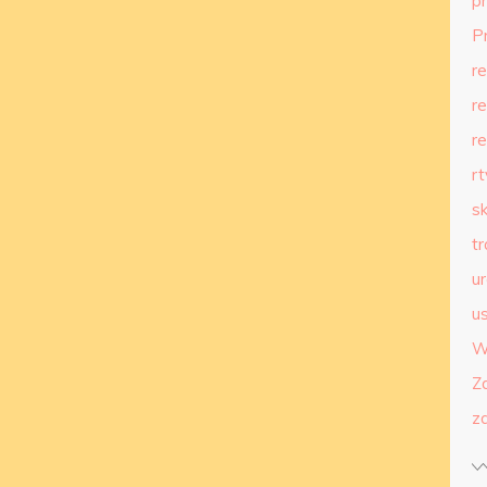
p
P
r
r
r
r
s
t
u
us
W
Z
z