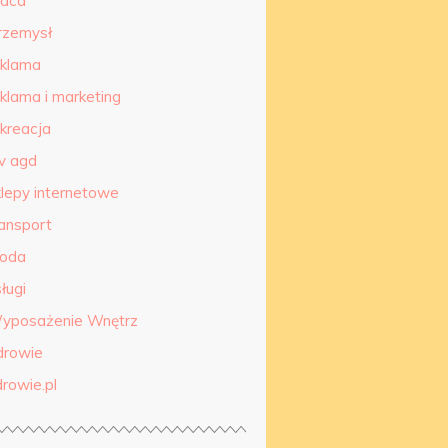
raca
rzemysł
eklama
eklama i marketing
ekreacja
tv agd
klepy internetowe
ransport
roda
ługi
yposażenie Wnętrz
drowie
drowie.pl