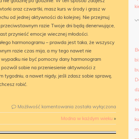
 a nie godzinę po godzinie. W ten sposób zdajesz
k
wtorki oraz czwartki, masz kurs w środy i grasz w
echu od jednej aktywności do kolejnej. Nie przejmuj
przeciwstawnym razie Twoje dni będą denerwujące,
iast przynieść emocje wiecznej młodości.
ałego harmonogramu – prawda jest taka, że wszyscy
B
nym razie czas mija, a my tego nawet nie
 wypadku nie być pomocny dany harmonogram
b
pozwól sobie na przeniesienie aktywności z
b
m tygodniu, a nawet nigdy, jeśli zdasz sobie sprawę,
D
chcesz robić.
d
e
Możliwość komentowania
została wyłączona
I
Modna w każdym wieku
»
ku
m