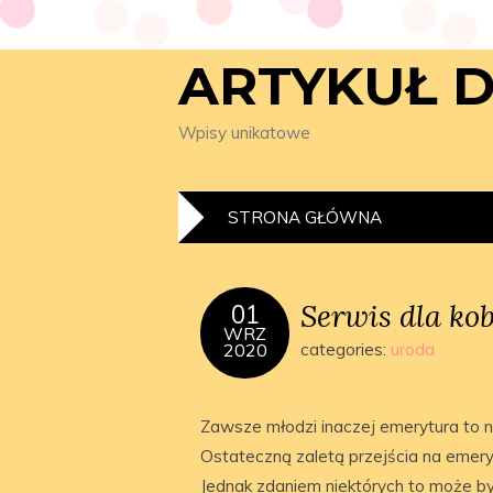
ARTYKUŁ 
Wpisy unikatowe
STRONA GŁÓWNA
Serwis dla kob
01
WRZ
2020
categories:
uroda
Zawsze młodzi inaczej emerytura to n
Ostateczną zaletą przejścia na emerytu
Jednak zdaniem niektórych to może by