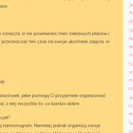
J
wana
P
do
D
ie oznacza, iż nie powinieneś mieć ciekawych planów i
h
by przeznaczać ten czas na swoje ukochane zajęcia, w
d
s
S
n
m
kę!
p
skazówek, jakie pomogą Ci przyjemnie organizować
J
ć z niej wszystko to, co bardzo dobre.
h
a
cjał?
W
 harmonogram. Niemniej jednak organizuj swoje
s