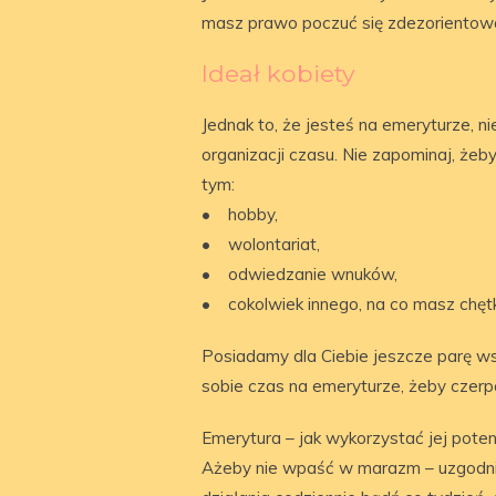
masz prawo poczuć się zdezoriento
Ideał kobiety
Jednak to, że jesteś na emeryturze, n
organizacji czasu. Nie zapominaj, że
tym:
• hobby,
• wolontariat,
• odwiedzanie wnuków,
• cokolwiek innego, na co masz chęt
Posiadamy dla Ciebie jeszcze parę w
sobie czas na emeryturze, żeby czerpa
Emerytura – jak wykorzystać jej poten
Ażeby nie wpaść w marazm – uzgodnij