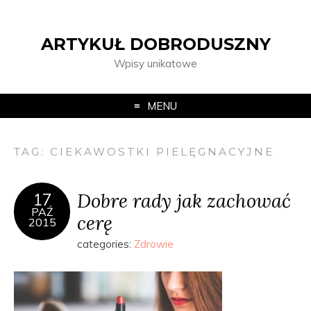
ARTYKUŁ DOBRODUSZNY
Wpisy unikatowe
MENU
TAG:
CIEKAWOSTKI PIELĘGNACYJNE
Dobre rady jak zachować
17
PAŹ
cerę
2015
categories:
Zdrowie