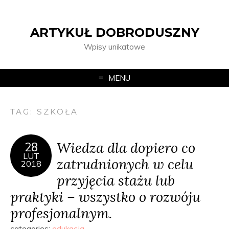
ARTYKUŁ DOBRODUSZNY
Wpisy unikatowe
MENU
TAG:
SZKOŁA
Wiedza dla dopiero co
28
LUT
zatrudnionych w celu
2018
przyjęcia stażu lub
praktyki – wszystko o rozwóju
profesjonalnym.
categories:
edukacja