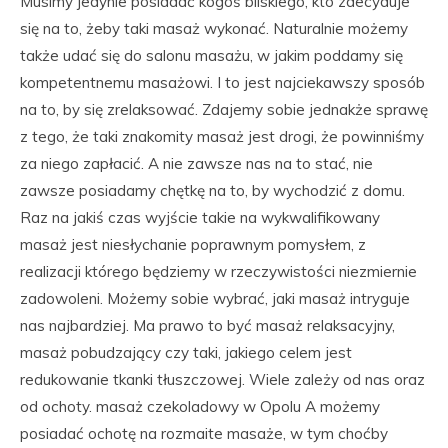
Musimy jedynie posiadać kogoś bliskiego, kto zdecyduje
się na to, żeby taki masaż wykonać. Naturalnie możemy
także udać się do salonu masażu, w jakim poddamy się
kompetentnemu masażowi. I to jest najciekawszy sposób
na to, by się zrelaksować. Zdajemy sobie jednakże sprawę
z tego, że taki znakomity masaż jest drogi, że powinniśmy
za niego zapłacić. A nie zawsze nas na to stać, nie
zawsze posiadamy chętkę na to, by wychodzić z domu.
Raz na jakiś czas wyjście takie na wykwalifikowany
masaż jest niesłychanie poprawnym pomysłem, z
realizacji którego będziemy w rzeczywistości niezmiernie
zadowoleni. Możemy sobie wybrać, jaki masaż intryguje
nas najbardziej. Ma prawo to być masaż relaksacyjny,
masaż pobudzający czy taki, jakiego celem jest
redukowanie tkanki tłuszczowej. Wiele zależy od nas oraz
od ochoty. masaż czekoladowy w Opolu A możemy
posiadać ochotę na rozmaite masaże, w tym choćby