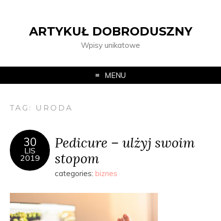
ARTYKUŁ DOBRODUSZNY
Wpisy unikatowe
MENU
TAG:
URODA
Pedicure – ulżyj swoim
30
LIS
stopom
2019
categories:
biznes