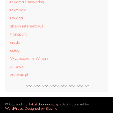
reklama i marketing
rekreacja
rtv agd
sklepy internetowe
transport
uroda
usługi
Wyposażenie Wnętrz
Zdrowie
zdrowie.pl
© Copyright
artykuł dobroduszny
2026. Powered by
WordPress
.
Designed by Bluchic