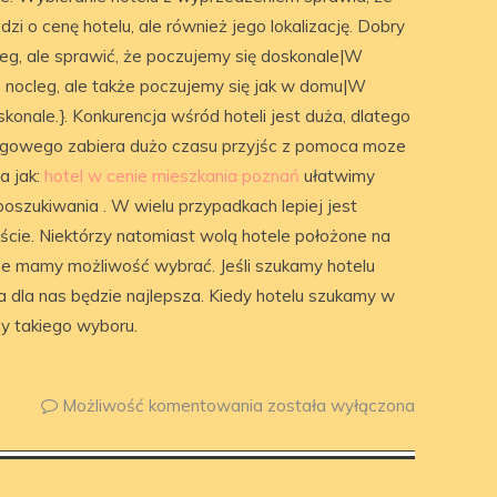
zi o cenę hotelu, ale również jego lokalizację. Dobry
leg, ale sprawić, że poczujemy się doskonale|W
o nocleg, ale także poczujemy się jak w domu|W
onale.}. Konkurencja wśród hoteli jest duża, dlatego
legowego zabiera dużo czasu przyjśc z pomoca moze
a jak:
hotel w cenie mieszkania poznań
ułatwimy
oszukiwania . W wielu przypadkach lepiej jest
ieście. Niektórzy natomiast wolą hotele położone na
e mamy możliwość wybrać. Jeśli szukamy hotelu
ra dla nas będzie najlepsza. Kiedy hotelu szukamy w
my takiego wyboru.
Możliwość komentowania
została wyłączona