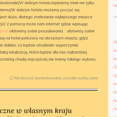
 doskonale|W dobrym hotelu będziemy mieli nie tylko
k
 w domu|W dobrym hotelu możemy poczuć się
 jest duża, dlatego znalezienie najlepszego miejsca
jść z pomocą może nam internet gdzie wpisując
oznań
ułatwimy sobie poszukiwania . ułatwimy sobie
ię na hotel położony na obrzeżach miasta, gdyż
B
daleko, co będzie utrudniało wypoczynek.
b
ką lokalizację, która będzie dla nas najbardziej
b
ostatnią chwilę najczęściej nie mamy takiego wyboru.
D
d
Możliwość komentowania
została wyłączona
e
I
ku
yczne w własnym kraju
m