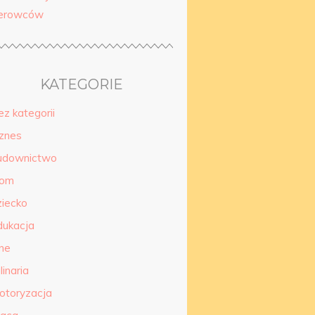
ierowców
KATEGORIE
ez kategorii
iznes
udownictwo
om
ziecko
dukacja
nne
linaria
otoryzacja