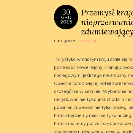
Przemysł kra
30
GRU
nieprzerwanie
2015
zdumiewający
categories:
rekreacja
Turystyka w naszym kraju stale się ro
poznawać nowe rejony. Planując waka
noclegowym. Jeśli tego nie zrobimy, m
Obecnie coraz więcej hoteli zarezer
szczególnie w sezonie. Wybieranie h
decydować nie tylko jeśli chodzi o cenę
powinien zapewnić nie tylko nocleg, 
hotelu będziemy mieli nie tylko nocle
hotelu możemy poczuć się doskonale.}.
znalezienie najlepszego miejsca noc