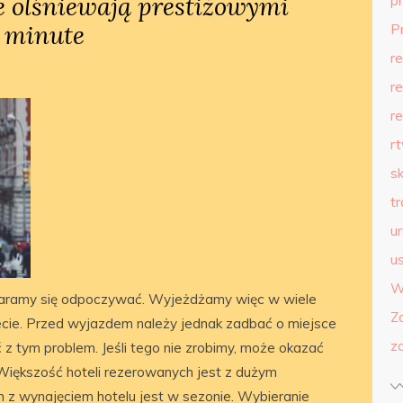
 olśniewają prestiżowymi
p
 minute
P
r
r
r
r
s
t
u
us
W
Staramy się odpoczywać. Wyjeżdżamy więc w wiele
Z
wiecie. Przed wyjazdem należy jednak zadbać o miejsce
z
z tym problem. Jeśli tego nie zrobimy, może okazać
. Większość hoteli rezerowanych jest z dużym
z wynajęciem hotelu jest w sezonie. Wybieranie