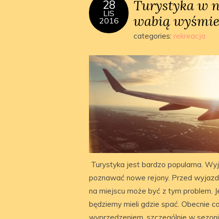
Turystyka w n
28
LIS
wabią wyśmie
2016
categories:
rekreacja
Turystyka jest bardzo popularna. Wyj
poznawać nowe rejony. Przed wyjazd
na miejscu może być z tym problem. Je
będziemy mieli gdzie spać. Obecnie c
wyprzedzeniem, szczególnie w sezoni