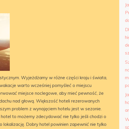
J
P
do
D
h
d
s
S
n
ystycznym. Wyjeżdżamy w różne części kraju i świata,
m
wakacje warto wcześniej pomyśleć o miejscu
p
erwować miejsce noclegowe, aby mieć pewność, że
J
dachu nad głową. Większość hoteli rezerowanych
h
szym problem z wynajęciem hotelu jest w sezonie.
a
hotel to możemy zdecydować nie tylko jeśli chodzi o
W
 o lokalizację. Dobry hotel powinien zapewnić nie tylko
s