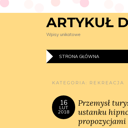
ARTYKUŁ 
Wpisy unikatowe
STRONA GŁÓWNA
KATEGORIA:
REKREACJA
Przemysł tury
16
LUT
ustanku hipn
2018
propozycjami 