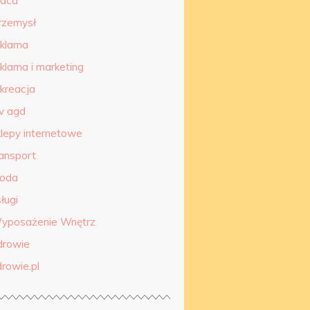
raca
rzemysł
eklama
eklama i marketing
ekreacja
tv agd
klepy internetowe
ransport
roda
ługi
yposażenie Wnętrz
drowie
drowie.pl