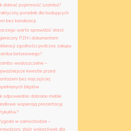
ak dobrać pojemność szamba?
raktyczny poradnik dla budujących
m bez kanalizacji.
laczego warto sprawdzić atest
igieniczny PZH i dokumentem
eklaracji zgodności podczas zakupu
zamba betonowego?
zambo wodoszczelne –
ajważniejsze kwestie przed
ontażem bez najczęściej
opełnianych błędów
ak odpowiednio dobrane meble
andlowe wspierają prezentację
rtykułów?
ygoda w samochodzie –
prawdzony zbiór wskazówek dla