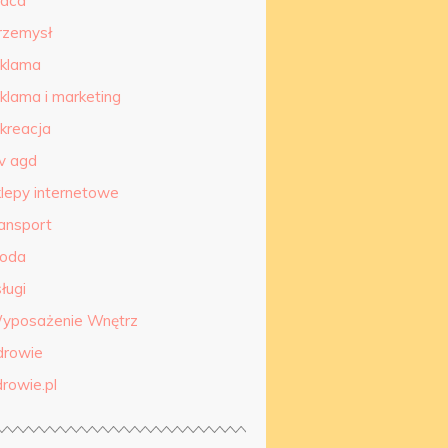
raca
rzemysł
eklama
eklama i marketing
ekreacja
tv agd
klepy internetowe
ransport
roda
ługi
yposażenie Wnętrz
drowie
drowie.pl