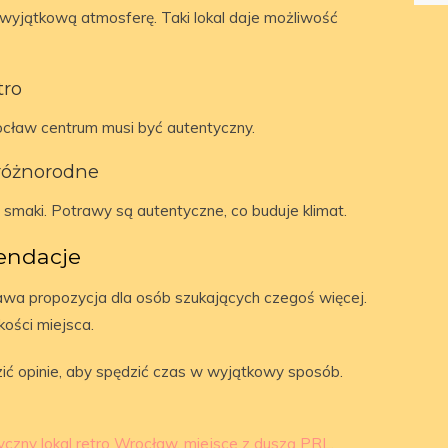
e wyjątkową atmosferę. Taki lokal daje możliwość
tro
cław centrum musi być autentyczny.
różnorodne
maki. Potrawy są autentyczne, co buduje klimat.
endacje
wa propozycja dla osób szukających czegoś więcej.
kości miejsca.
zić opinie, aby spędzić czas w wyjątkowy sposób.
yczny lokal retro Wrocław
,
miejsce z duszą PRL
,