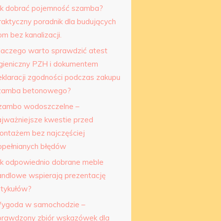
ak dobrać pojemność szamba?
raktyczny poradnik dla budujących
m bez kanalizacji.
laczego warto sprawdzić atest
igieniczny PZH i dokumentem
eklaracji zgodności podczas zakupu
zamba betonowego?
zambo wodoszczelne –
ajważniejsze kwestie przed
ontażem bez najczęściej
opełnianych błędów
ak odpowiednio dobrane meble
andlowe wspierają prezentację
rtykułów?
ygoda w samochodzie –
prawdzony zbiór wskazówek dla