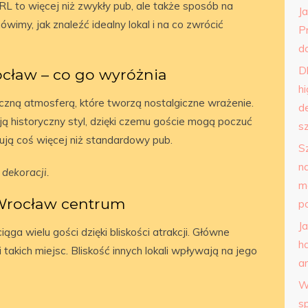
RL to więcej niż zwykły pub, ale także sposób na
J
wimy, jak znaleźć idealny lokal i na co zwrócić
P
do
D
cław – co go wyróżnia
h
zną atmosferą, które tworzą nostalgiczne wrażenie.
d
ą historyczny styl, dzięki czemu goście mogą poczuć
s
erują coś więcej niż standardowy pub.
S
n
dekoracji.
m
 Wrocław centrum
p
J
ąga wielu gości dzięki bliskości atrakcji. Główne
h
akich miejsc. Bliskość innych lokali wpływają na jego
a
W
s