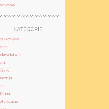
ierowców
KATEGORIE
ez kategorii
iznes
udownictwo
om
ziecko
dukacja
nne
linaria
otoryzacja