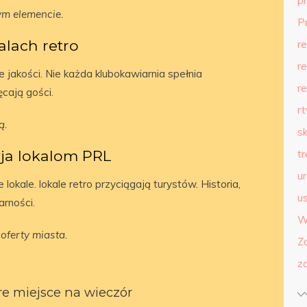
p
m elemencie.
P
lach retro
r
r
akości. Nie każda klubokawiarnia spełnia
r
cają gości.
r
ą.
s
ja lokalom PRL
t
u
lokale. lokale retro przyciągają turystów. Historia,
us
arności.
W
oferty miasta.
Z
z
e miejsce na wieczór